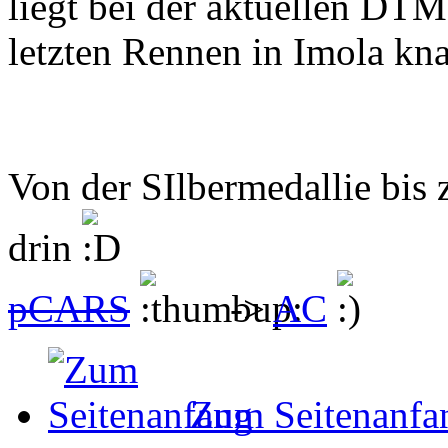
liegt bei der aktuellen DT
letzten Rennen in Imola kna
Von der SIlbermedallie bis 
drin
pCARS
->
AC
Zum Seitenanfa