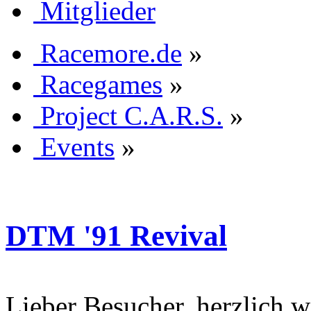
Mitglieder
Racemore.de
»
Racegames
»
Project C.A.R.S.
»
Events
»
DTM '91 Revival
Lieber Besucher, herzlich 